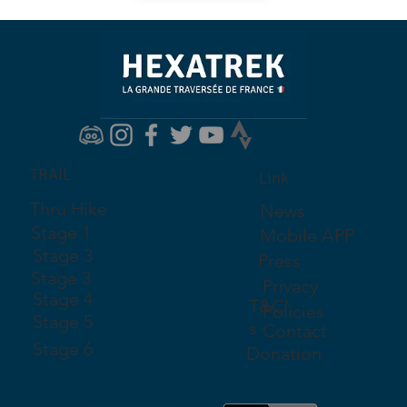
TRAIL
Link
Thru Hike
News
Stage 1
Mobile APP
Stage 3
Press
Stage 3
Privacy
Stage 4
T&C'
Policies
Stage 5
s
Contact
Stage 6
Donation