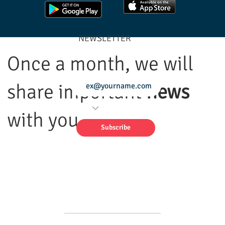
NEWSLETTER
Once a month, we will
share important
news
with you
Subscribe