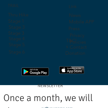
TRAIL
Link
Thru Hike
News
Stage 1
Mobile APP
Stage 3
Press
Stage 3
Privacy
Stage 4
T&C'
Policies
Stage 5
s
Contact
Stage 6
Donation
NEWSLETTER
Once a month, we will