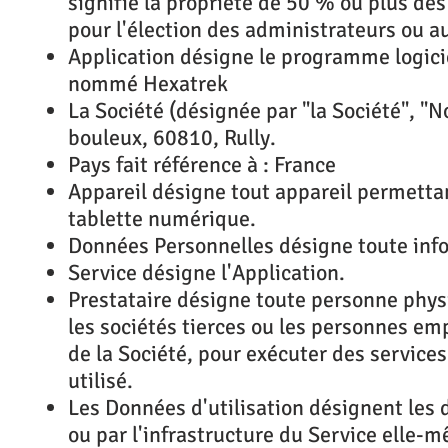
signifie la propriété de 50 % ou plus des 
pour l'élection des administrateurs ou au
Application désigne le programme logiciel
nommé Hexatrek
La Société (désignée par "la Société", "
bouleux, 60810, Rully.
Pays fait référence à : France
Appareil désigne tout appareil permettan
tablette numérique.
Données Personnelles désigne toute info
Service désigne l'Application.
Prestataire désigne toute personne physi
les sociétés tierces ou les personnes emp
de la Société, pour exécuter des services 
utilisé.
Les Données d'utilisation désignent les 
ou par l'infrastructure du Service elle-m