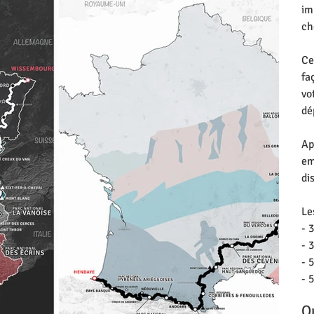
im
ch
Ce
fa
vo
dé
Ap
em
di
Le
- 
- 
- 
- 
Q