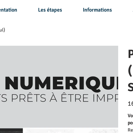
entation
Les étapes
Informations
ul)
S
Prix
1
Vo
po
Re