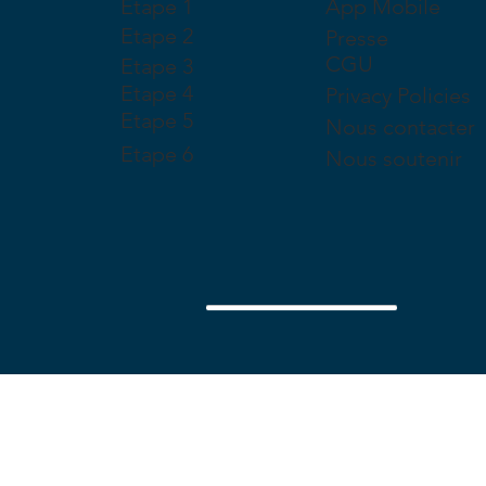
Etape 1
App Mobile
Etape 2
Presse
CGU
Etape 3
Etape 4
Privacy Policies
Etape 5
Nous contacter
Etape 6
Nous soutenir