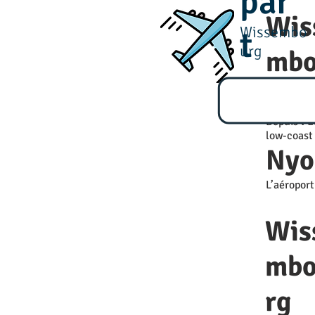
par
Wis
Wissembo
t
urg
mb
rg
Depuis l’E
low-coast
Nyo
L’aéroport
Wis
mb
rg