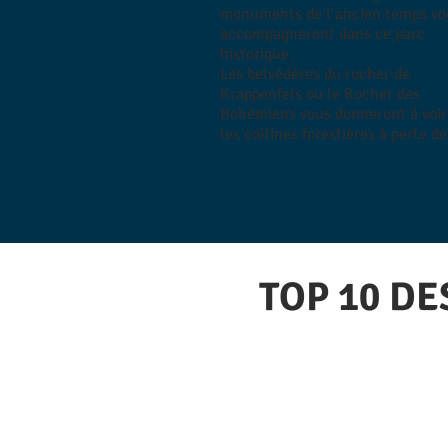
monuments de l’ancien temps vo
accompagneront dans ce parc
historique.
Les belvédères du rocher de
Krappenfels ou le Rocher des
Bohémiens vous donneront à voir
les collines forestières à perte de
TOP 10
DE