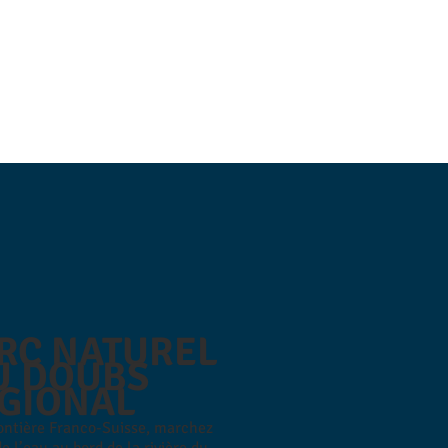
RC NATUREL
U DOUBS
GIONAL
rontière Franco-Suisse, marchez