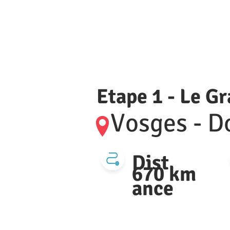
Etape 1 - Le G
Vosges - D
Dist
670 km
ance