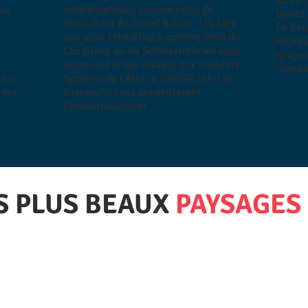
au fil 
us
emblématiques comme celui du
Doubs
Honeck ou du Grand Ballon. Les lacs
Le Sau
aux eaux cristallines, comme ceux du
impres
Lac Blanc ou du Schiessrothried vous
gorges
guideront et les villages aux couleurs
manqu
 sur
typiques de l’Alsace comme celui de
 vue.
Riquewihr vous accueilleront
chaleureusement.
S PLUS BEAUX
PAYSAGES