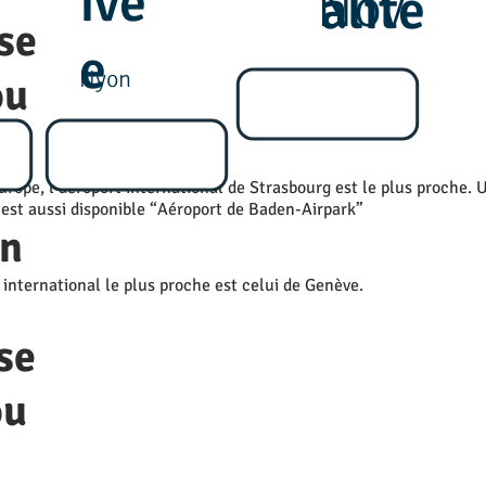
ivé
Nov
alité
se
e
Nyon
ou
urope, l’aéroport international de Strasbourg est le plus proche. 
 est aussi disponible “Aéroport de Baden-Airpark”
n
 international le plus proche est celui de Genève.
se
ou