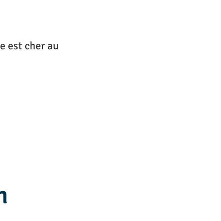
le est cher au
n