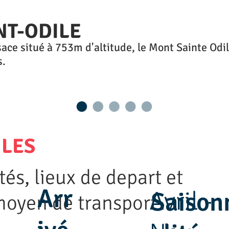
NT-ODILE
lsace situé à 753m d'altitude, le Mont Sainte Odi
s.
ILES
tés, lieux de depart et
Arr
Avril -
Saison
moyen de transport