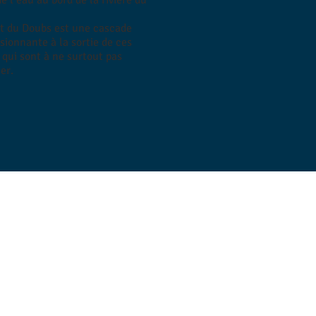
de l’eau au bord de la rivière du
.
t du Doubs est une cascade
sionnante à la sortie de ces
 qui sont à ne surtout pas
er.