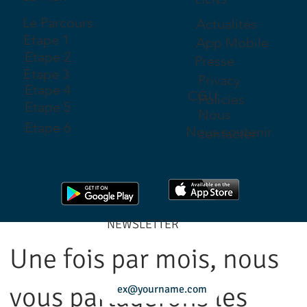
Le Parcours
Actualités
Etape 1
App Mobile
Etape 2
Presse
Etape 3
Privacy
Etape 4
CGU
Policies
Etape 5
Nous
Etape 6
Nous soutenir
contacter
NEWSLETTER
Une fois par mois, nous
vous partagerons les