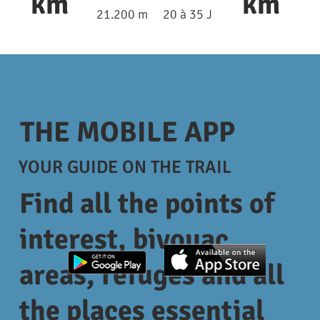
km
km
21.200 m
20 à 35 J
2
THE MOBILE APP
YOUR GUIDE ON THE TRAIL
Find all the points of
interest, bivouac
areas, refuges and all
the places essential