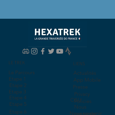
LE TREK
LIENS
Le Parcours
Actualités
Etape 1
App Mobile
Etape 2
Presse
Etape 3
Privacy
Etape 4
CGU
Policies
Etape 5
Nous
Etape 6
Nous soutenir
contacter