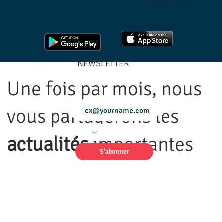
NEWSLETTER
Une fois par mois, nous
vous partagerons les
actualités
importantes
S'abonner