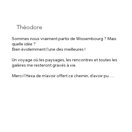
Théodore
Sommes nous vraiment partis de Wissembourg ? Mais 
quelle idée ?

Bien évidemment l'une des meilleures ! 

Un voyage où les paysages, les rencontres et toutes les 
galères me resteront gravés à vie. 

Merci l'Hexa de m'avoir offert ce chemin, d'avoir pu 
marcher sur ces paysages d'exception. Merci aux 
rencontres, aux amitiés construites sur le parcours qui 
m'ont offert ces petits moments de partage, de joie 

Et à mes genoux qui on décidé de rester aux écrins ou 
en Ariège. 

L'Hexa m'a amplifié cette soif d'aventure et m'a ouvert 
de nouveaux arcs dans ma petite vie. Beaucoup trop 
de projets ( malheureusement pas forcément 
professionnels)  Hatte de voir la suite !