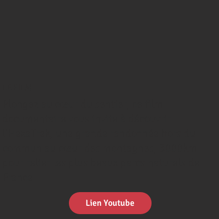
LE FILM
Plongez au cœur du sentier, ce film
documentaire vous invite à découvrir
l'HexaTrek, une grande randonnée hors du
commun au cœur des montagnes, 3000km
pour relier les plus beaux parcs naturels de
France.
Lien Youtube