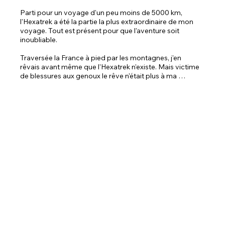
Parti pour un voyage d'un peu moins de 5000 km, 
l'Hexatrek a été la partie la plus extraordinaire de mon 
voyage. Tout est présent pour que l'aventure soit 
inoubliable. 

Traversée la France à pied par les montagnes, j'en 
rêvais avant même que l'Hexatrek n'existe. Mais victime 
de blessures aux genoux le rêve n'était plus à ma 
portée. Après plusieurs années à essayer de remonter 
la pente, même si je n'étais pas complètement guéri, je 
ne pouvais plus attendre davantage, il me fallait 
remettre mon sac sur le dos et partir. J'ai enfin pris le 
départ pour la plus grosse aventure de ma vie, avec je 
l’avoue la peur de raviver mes blessures. 

Marcher, trouver de l’eau et de la nourriture, chercher 
son lieu de bivouac, faire des rencontres, visiter des 
lieux à vous laisser bouche bée étaient devenu la réalité, 
ce n’était plus un rêve. Jour après jour on s’enfonce 
dans l’aventure de l’Hexatrek à tel point qu’une fois que 
l’on craint de voir l’océan, on voudrait que l’aventure 
perdure. Après chaque voyage, on ressort grandi de 
l’expérience que l’on vient de vivre, plus le voyage est 
intense plus on grandit. Et croyais-moi après l’Hexatrek, 