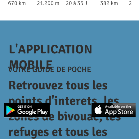
670 km
21.200 m
20 à 35 J
382 km
22.
L'APPLICATION
MOBILE
VOTRE GUIDE DE POCHE
Retrouvez tous les
points d'interets, les
zones de bivouac, les
refuges et tous les