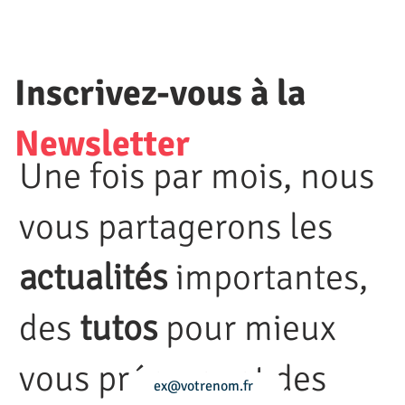
tous les points d'intérêts signalant où se trouvent les
passages difficiles. Une bonne préparation physique est
recommandée, mais il faut garder à l’esprit que la
randonnée longue distance est une activité d’endurance
Inscrivez-vous à la
accessible à tous.
Newsletter
Une fois par mois, nous
vous partagerons les
actualités
importantes,
des
tutos
pour mieux
vous préparer et des