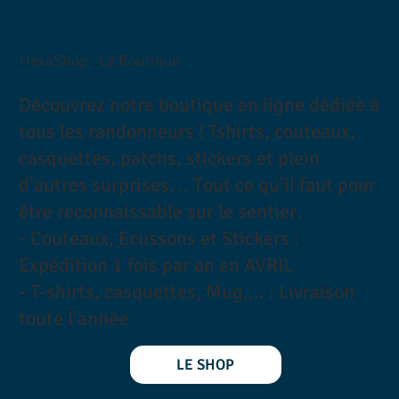
HexaShop : La Boutique
Découvrez notre boutique en ligne dédiée à
tous les randonneurs ! Tshirts, couteaux,
casquettes, patchs, stickers et plein
d'autres surprises… Tout ce qu’il faut pour
être reconnaissable sur le sentier.
- Couteaux, Ecussons et Stickers :
Expédition 1 fois par an en AVRIL
- T-shirts, casquettes, Mug.... : Livraison
toute l'année
LE SHOP