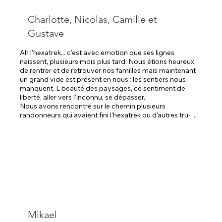
Charlotte, Nicolas, Camille et
Gustave
Ah l'hexatrek... c'est avec émotion que ses lignes 
naissent, plusieurs mois plus tard. Nous étions heureux 
de rentrer et de retrouver nos familles mais maintenant 
un grand vide est présent en nous : les sentiers nous 
manquent. L beauté des paysages, ce sentiment de 
liberté, aller vers l'inconnu, se dépasser.

Nous avons rencontré sur le chemin plusieurs 
randonneurs qui avaient fini l'hexatrek ou d'autres tru-
hike et qui disaient qu'ils n'avaient plus marché quelques 
temps après, comme écœurés. Je dois vous dire notre 
vérité : même si cela a été dur, nous rêvons de 
recommencer cette année (hélas nous n'avons pas 
gagné au loto). Alors n'ayez pas peur : nous sommes 
partis à l'improviste, un peu de matériel, qlq sous en 
poche, pas d'objectif précis. Autant vous dire que nous 
ne nous attendions pas à rencontrer autant, à s'enrichir 
de chaque personne, chaque paysage. Et de partager 
une partie de l'aventure avec 2 enfants, les voir grandir 
et évoluer dans ce cadre. Waouw. On souhaite ce 
Mikael
bonheur indescriptible à tous