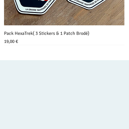
Pack HexaTrek( 3 Stickers & 1 Patch Brodé)
Prix
19,00 €
«
L
a
belle
t
r
a
v
e