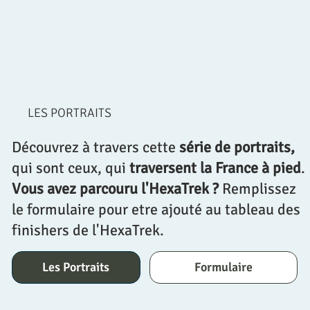
HexaTrek Opinel °8 Gravé
Casquette Technique HexaTrek 2
Casquette Moltonnée HexaTrek
T-Shirt Sport HexaTrek (version Brodé)
T-Shirt Sport HexaTrek (version Imprimé)
HEXAMUG : Le Mug de l'Hexa
T-Shirt Sport HexaTrek (Grand Logo Imprimé)
Casquette Technique Hexatrek
LES PORTRAITS
« Ch
a
que jou
r
n
ée
m
’
app
r
enait à
Prix
Prix
Prix
Prix
Prix
Prix
Prix
Prix
19,90 €
25,00 €
29,00 €
34,00 €
29,00 €
12,00 €
25,00 €
25,00 €
êt
r
e plus
p
atien
t
, plus p
r
ésen
t
. »
Découvrez à travers cette
série de portraits,
qui sont ceux, qui
traversent la France à pied
.
Vous avez parcouru l'HexaTrek ?
Remplissez
le formulaire pour etre ajouté au tableau des
finishers de l'HexaTrek.
Les Portraits
Formulaire