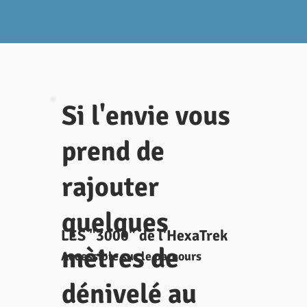
Si l'envie vous
prend de
rajouter
quelques
LES "3000" de l'HexaTrek
mètres de
Accessible sur le parcours
dénivelé au