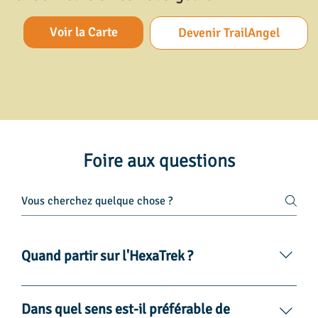
Voir la Carte
Devenir TrailAngel
Foire aux questions
Quand partir sur l'HexaTrek ?
Dans le sens Nord-Sud, nous conseillons de partir après
le 15 Mai et avant le 1 Juillet. Les accumulations de
Dans quel sens est-il préférable de