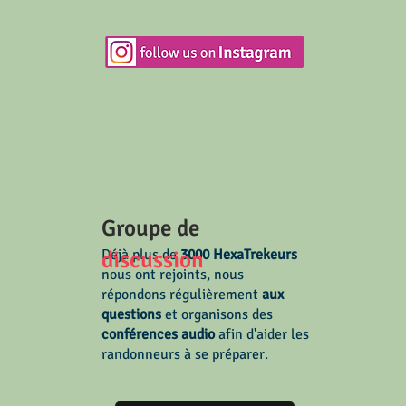
Groupe de
discussion
Déjà plus de
3000 HexaTrekeurs
nous ont rejoints,
nous
répondons régulièrement
aux
questions
et organisons des
conférences audio
afin d'aider les
randonneurs à se préparer.