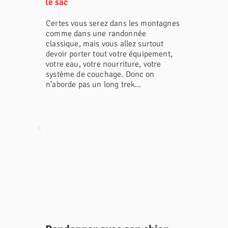
Voici notre top
le sac
10 des
Certes vous serez dans les montagnes
comme dans une randonnée
classique, mais vous allez surtout
sommets de
devoir porter tout votre équipement,
votre eau, votre nourriture, votre
plus de 3000m
système de couchage. Donc on
n’aborde pas un long trek...
accessibles
depuis le
parcours de
l'HexaTrek...