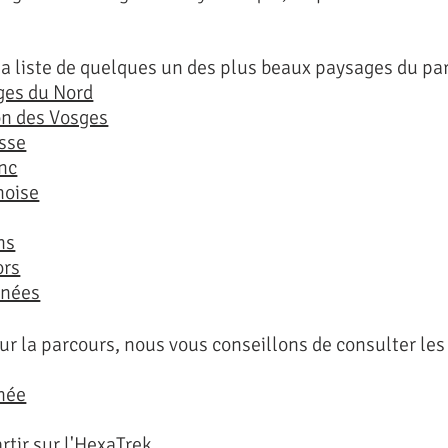
la liste de quelques un des plus beaux paysages du pa
ges du Nord
on des Vosges
isse
nc
noise
ns
ors
énées
ur la parcours, nous vous conseillons de consulter les 
née
rtir sur l'HexaTrek