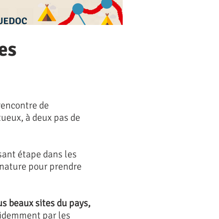
les
 rencontre de
tueux, à deux pas de
sant étape dans les
 nature pour prendre
us beaux sites du pays,
videmment par les