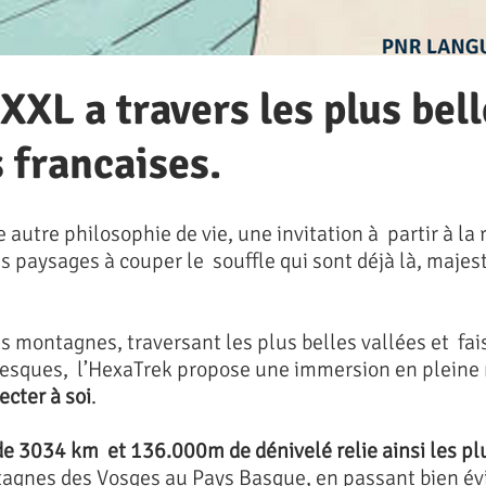
XXL a travers les plus bel
francaises.
 autre philosophie de vie, une invitation à partir à la
s paysages à couper le souffle qui sont déjà là, majes
s montagnes, traversant les plus belles vallées et fai
toresques, l’HexaTrek propose une immersion en pleine
cter à soi
.
de 3034 km et 136.000m de dénivelé relie ainsi les pl
tagnes des Vosges au Pays Basque, en passant bien é